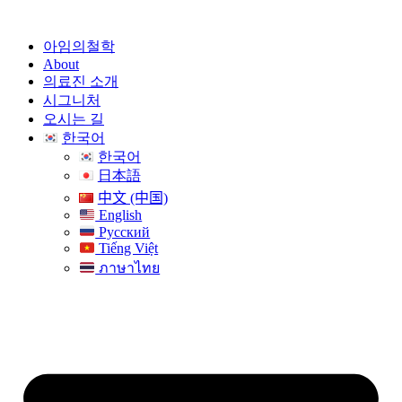
콘
텐
아임의철학
츠
About
로
의료진 소개
건
시그니처
너
오시는 길
뛰
한국어
기
한국어
日本語
中文 (中国)
English
Русский
Tiếng Việt
ภาษาไทย